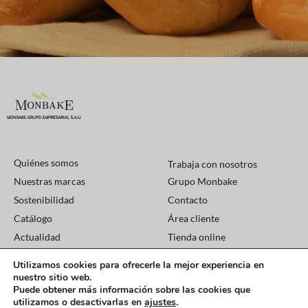
Quiénes somos
Trabaja con nosotros
Nuestras marcas
Grupo Monbake
Sostenibilidad
Contacto
Catálogo
Área cliente
Actualidad
Tienda online
Política de privacidad
Utilizamos cookies para ofrecerle la mejor experiencia en
Aviso legal
nuestro sitio web.
Política de cookies
Puede obtener más información sobre las cookies que
utilizamos o desactivarlas en
ajustes
.
Copyright
2026